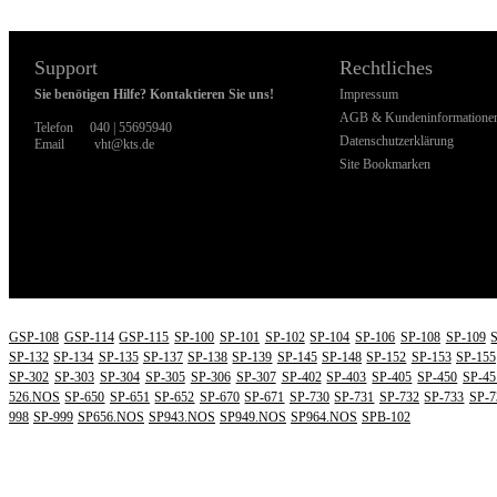
Support
Rechtliches
Sie benötigen Hilfe? Kontaktieren Sie uns!
Impressum
AGB & Kundeninformatione
Telefon
040 | 55695940
Datenschutzerklärung
Email
vht@kts.de
Site Bookmarken
WI
GSP-108
GSP-114
GSP-115
SP-100
SP-101
SP-102
SP-104
SP-106
SP-108
SP-109
SP-132
SP-134
SP-135
SP-137
SP-138
SP-139
SP-145
SP-148
SP-152
SP-153
SP-155
SP-302
SP-303
SP-304
SP-305
SP-306
SP-307
SP-402
SP-403
SP-405
SP-450
SP-45
526.NOS
SP-650
SP-651
SP-652
SP-670
SP-671
SP-730
SP-731
SP-732
SP-733
SP-7
998
SP-999
SP656.NOS
SP943.NOS
SP949.NOS
SP964.NOS
SPB-102