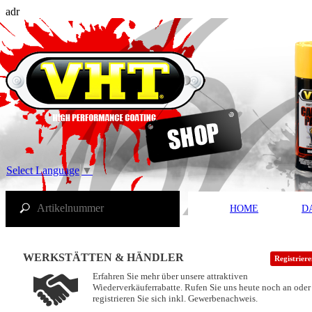
adr
Select Language
▼
HOME
D
WERKSTÄTTEN & HÄNDLER
Registrier
Erfahren Sie mehr über unsere attraktiven
Wiederverkäuferrabatte. Rufen Sie uns heute noch an oder
registrieren Sie sich inkl. Gewerbenachweis.