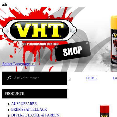
adr
Select Language
▼
HOME
D
PRODUKTE
AUSPUFFARBE
BREMSSATTELLACK
DIVERSE LACKE & FARBEN