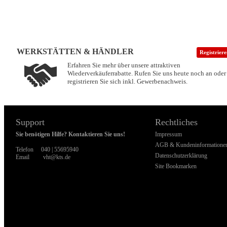
WERKSTÄTTEN & HÄNDLER
Registrier
Erfahren Sie mehr über unsere attraktiven
Wiederverkäuferrabatte. Rufen Sie uns heute noch an oder
registrieren Sie sich inkl. Gewerbenachweis.
Support
Rechtliches
Sie benötigen Hilfe? Kontaktieren Sie uns!
Impressum
AGB & Kundeninformatione
Telefon
040 | 55695940
Datenschutzerklärung
Email
vht@kts.de
Site Bookmarken
WI