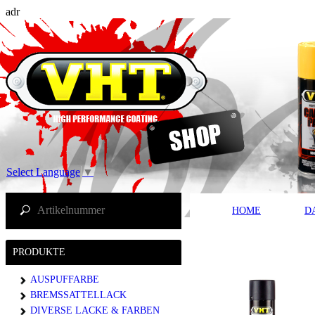
adr
Select Language
▼
HOME
D
PRODUKTE
AUSPUFFARBE
BREMSSATTELLACK
DIVERSE LACKE & FARBEN