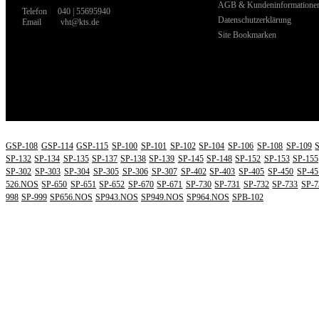
AGB & Kundeninformatione
Telefon
040 | 55695940
Datenschutzerklärung
Email
vht@kts.de
Site Bookmarken
WI
GSP-108
GSP-114
GSP-115
SP-100
SP-101
SP-102
SP-104
SP-106
SP-108
SP-109
SP-132
SP-134
SP-135
SP-137
SP-138
SP-139
SP-145
SP-148
SP-152
SP-153
SP-155
SP-302
SP-303
SP-304
SP-305
SP-306
SP-307
SP-402
SP-403
SP-405
SP-450
SP-45
526.NOS
SP-650
SP-651
SP-652
SP-670
SP-671
SP-730
SP-731
SP-732
SP-733
SP-7
998
SP-999
SP656.NOS
SP943.NOS
SP949.NOS
SP964.NOS
SPB-102