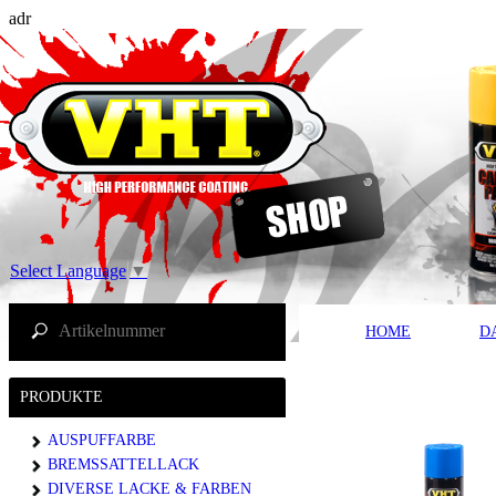
adr
Select Language
▼
HOME
D
PRODUKTE
AUSPUFFARBE
BREMSSATTELLACK
DIVERSE LACKE & FARBEN