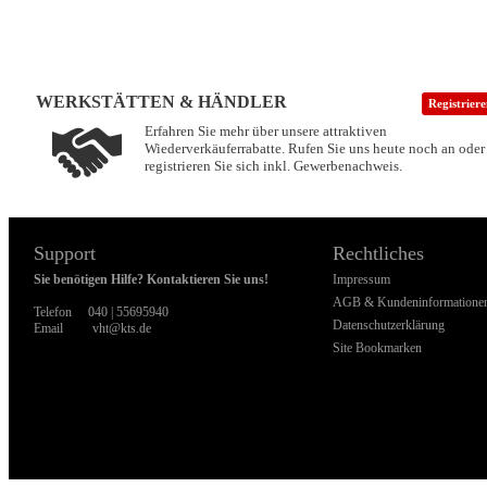
WERKSTÄTTEN & HÄNDLER
Registrier
Erfahren Sie mehr über unsere attraktiven
Wiederverkäuferrabatte. Rufen Sie uns heute noch an oder
registrieren Sie sich inkl. Gewerbenachweis.
Support
Rechtliches
Sie benötigen Hilfe? Kontaktieren Sie uns!
Impressum
AGB & Kundeninformatione
Telefon
040 | 55695940
Datenschutzerklärung
Email
vht@kts.de
Site Bookmarken
WI