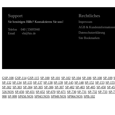
Support
Rechtliches
Sie benötigen Hilfe? Kontaktieren Sie uns!
Impressum
AGB & Kundeninformatione
Telefon
040 | 55695940
Datenschutzerklärung
Email
vht@kts.de
Site Bookmarken
WI
GSP-108
GSP-114
GSP-115
SP-100
SP-101
SP-102
SP-104
SP-106
SP-108
SP-109
SP-132
SP-134
SP-135
SP-137
SP-138
SP-139
SP-145
SP-148
SP-152
SP-153
SP-155
SP-302
SP-303
SP-304
SP-305
SP-306
SP-307
SP-402
SP-403
SP-405
SP-450
SP-45
526.NOS
SP-650
SP-651
SP-652
SP-670
SP-671
SP-730
SP-731
SP-732
SP-733
SP-7
998
SP-999
SP656.NOS
SP943.NOS
SP949.NOS
SP964.NOS
SPB-102