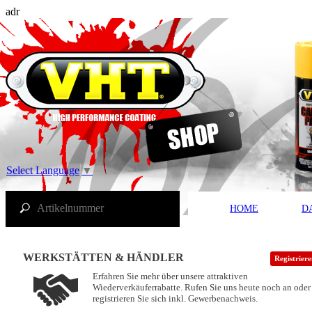
adr
Select Language
▼
HOME
D
WERKSTÄTTEN & HÄNDLER
Registrier
Erfahren Sie mehr über unsere attraktiven
Wiederverkäuferrabatte. Rufen Sie uns heute noch an oder
registrieren Sie sich inkl. Gewerbenachweis.